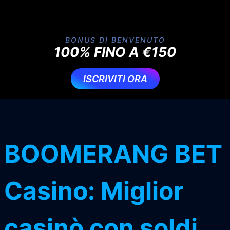
BONUS DI BENVENUTO
100% FINO A €150
ISCRIVITI ORA
BOOMERANG BET
Casino: Miglior
casinò con soldi