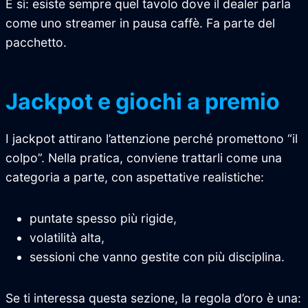
E sì: esiste sempre quel tavolo dove il dealer parla
come uno streamer in pausa caffè. Fa parte del
pacchetto.
Jackpot e giochi a premio
I jackpot attirano l’attenzione perché promettono “il
colpo”. Nella pratica, conviene trattarli come una
categoria a parte, con aspettative realistiche:
puntate spesso più rigide,
volatilità alta,
sessioni che vanno gestite con più disciplina.
Se ti interessa questa sezione, la regola d’oro è una: