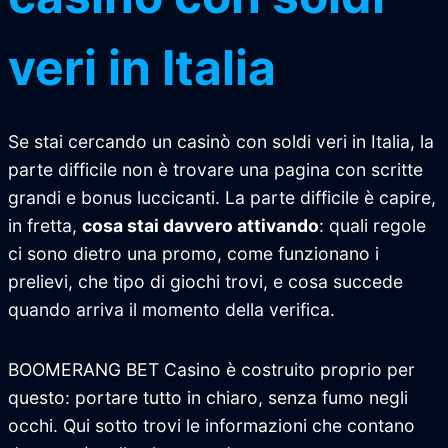
veri in Italia
Se stai cercando un casinò con soldi veri in Italia, la
parte difficile non è trovare una pagina con scritte
grandi e bonus luccicanti. La parte difficile è capire,
in fretta,
cosa stai davvero attivando
: quali regole
ci sono dietro una promo, come funzionano i
prelievi, che tipo di giochi trovi, e cosa succede
quando arriva il momento della verifica.
BOOMERANG BET Casino è costruito proprio per
questo: portare tutto in chiaro, senza fumo negli
occhi. Qui sotto trovi le informazioni che contano