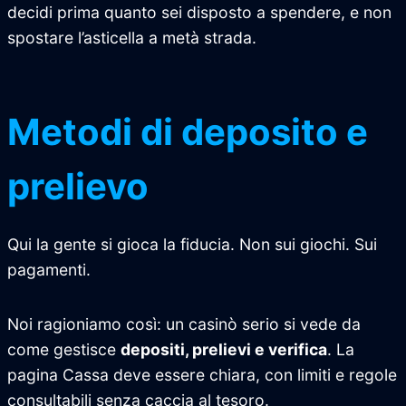
decidi prima quanto sei disposto a spendere, e non
spostare l’asticella a metà strada.
Metodi di deposito e
prelievo
Qui la gente si gioca la fiducia. Non sui giochi. Sui
pagamenti.
Noi ragioniamo così: un casinò serio si vede da
come gestisce
depositi, prelievi e verifica
. La
pagina Cassa deve essere chiara, con limiti e regole
consultabili senza caccia al tesoro.