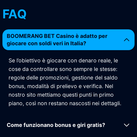
FAQ
BOOMERANG BET Casino è adatto per
giocare con soldi veri in Italia?
Se l’obiettivo è giocare con denaro reale, le
cose da controllare sono sempre le stesse:
regole delle promozioni, gestione del saldo
bonus, modalità di prelievo e verifica. Nel
nostro sito mettiamo questi punti in primo
piano, così non restano nascosti nei dettagli.
Come funzionano bonus e giri gratis?