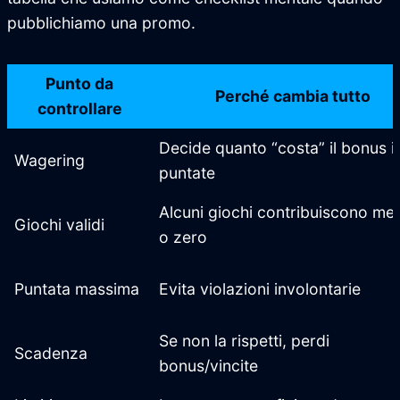
pubblichiamo una promo.
Punto da
Perché cambia tutto
controllare
Decide quanto “costa” il bonus i
Wagering
puntate
Alcuni giochi contribuiscono me
Giochi validi
o zero
Puntata massima
Evita violazioni involontarie
Se non la rispetti, perdi
Scadenza
bonus/vincite