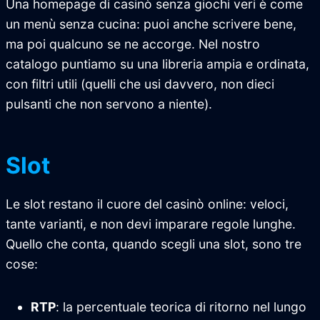
Una homepage di casinò senza giochi veri è come
un menù senza cucina: puoi anche scrivere bene,
ma poi qualcuno se ne accorge. Nel nostro
catalogo puntiamo su una libreria ampia e ordinata,
con filtri utili (quelli che usi davvero, non dieci
pulsanti che non servono a niente).
Slot
Le slot restano il cuore del casinò online: veloci,
tante varianti, e non devi imparare regole lunghe.
Quello che conta, quando scegli una slot, sono tre
cose:
RTP
: la percentuale teorica di ritorno nel lungo