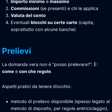
Importo minimo
e
massimo
Commissioni
(se presenti) e chi le applica
Valuta del conto
Eventuali
blocchi su certe carte
(capita,
soprattutto con alcune banche)
Prelievi
La domanda vera non è “posso prelevare?”. È:
come
e
con che regole
.
Aspetti pratici da tenere d’occhio:
metodo di prelievo disponibile (spesso legato al
metodo di deposito, per regole antiriciclaggio),