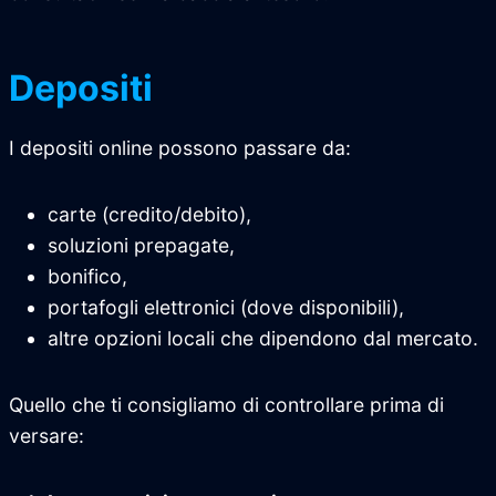
Depositi
I depositi online possono passare da:
carte (credito/debito),
soluzioni prepagate,
bonifico,
portafogli elettronici (dove disponibili),
altre opzioni locali che dipendono dal mercato.
Quello che ti consigliamo di controllare prima di
versare: