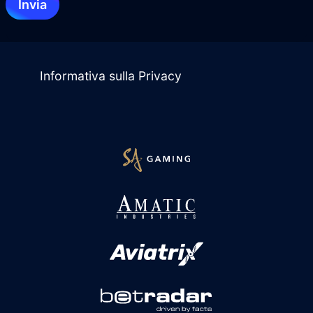
Invia
Informativa sulla Privacy