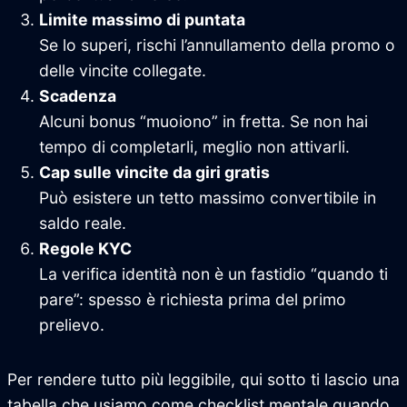
Limite massimo di puntata
Se lo superi, rischi l’annullamento della promo o
delle vincite collegate.
Scadenza
Alcuni bonus “muoiono” in fretta. Se non hai
tempo di completarli, meglio non attivarli.
Cap sulle vincite da giri gratis
Può esistere un tetto massimo convertibile in
saldo reale.
Regole KYC
La verifica identità non è un fastidio “quando ti
pare”: spesso è richiesta prima del primo
prelievo.
Per rendere tutto più leggibile, qui sotto ti lascio una
tabella che usiamo come checklist mentale quando