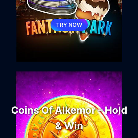
TRY NOW
Coins Of Alkemor – Hold
& Win